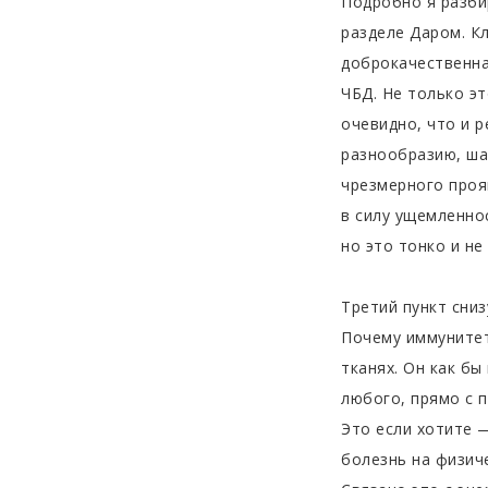
Подробно я разби
разделе Даром. Кл
доброкачественна
ЧБД. Не только эт
очевидно, что и 
разнообразию, ша
чрезмерного проя
в силу ущемленно
но это тонко и не
Третий пункт сниз
Почему иммунитет
тканях. Он как бы
любого, прямо с п
Это если хотите —
болезнь на физич