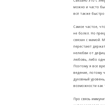
Связано это с эне
можно и часто бы
всё также быстро 
Самое частое, что
не болел. Но прек
связан с мамой. М
перестают держат
нелюбви от дефиц
любовь, либо одн
Поэтому я все вр
ведение, потому 
духовный уровень,
возможности как 
Про связь иммуни