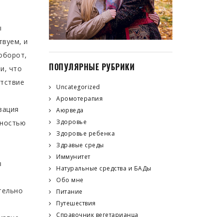
ы
твуем, и
оборот,
ПОПУЛЯРНЫЕ РУБРИКИ
и, что
утствие
Uncategorized
Аромотерапия
зация
Аюрведа
Здоровье
ьностью
Здоровье ребенка
Здравые среды
Иммунитет
в
Натуральные средства и БАДы
Обо мне
тельно
Питание
Путешествия
Справочник вегетарианца