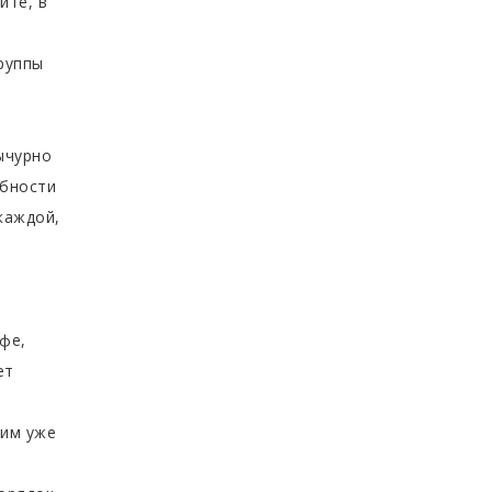
йте, в
руппы
ычурно
рбности
каждой,
фе,
ет
дим уже