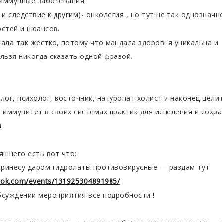
оиммунные заболевания
 и следствие к другим)- онкология , но тут не так однозначно
остей и нюансов.
тала так жестко, потому что мандала здоровья уникальна и
льзя никогда сказать одной фразой.
лог, психолог, восточник, натуропат холист и наконец цел
 иммунитет в своих системах практик для исцеления и сохр
.
яшнего есть вот что:
 принесу даром гидролаты противовирусные — раздам тут
ook.com/events/131925304891985/
обсуждении мероприятия все подробности !