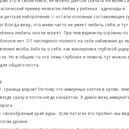
раю это в своей книге, ее можно ДАРОМ скачать на моем са
ассический пример нехватки любви у ребенка : аденоиды и
я детская нейтропения — кстати основные составляющие г
о! Всегда вижу, что мама часто не умеет любить себя, и тут
ребенка любить она не может. При чем варианты огромны по
блонов нет. ОТ наглядного полного на себя забивания до в
вления якобы Заботы о себе, как маскировка глубокой уще
сти. Но в общем-то это темы глубокие и помочь тут можно 
 для общего поста.
у.
- граница миров? Потому что иммунные клетки в крови, лим
 везде сразу и почти нигде конкретно. Я давно вижу иммунит
орога.
 своеобразный край ауры . Если патоген его пробил- мы ви
еском уровне.