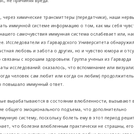
с, не причиняя вреда.
, через химические трансмиттеры (передатчики), наши нерв
ать иммунной системе информацию о том, как мы себя чувс
 нашего самочувствия иммунная система ослабевает или, на
ее. Исследователи из Гарвардского Университета обнаружил
стная любовь и забота о других, но и чувство юмора и отс
 связаны с хорошим здоровьем. Группа ученых из Гарварда
аты исследований: оказалось, что вспоминание или визуали
когда человек сам любит или когда он любим) продолжител
о повышало иммунный ответ.
ые вырабатываются в состоянии влюбленности, вызывают 
ие общего эмоционального подъема, что дополнительно
ммунную систему, поскольку болеть ему в этот период реши
ачает, что болезни влюбленным практически не страшны, его