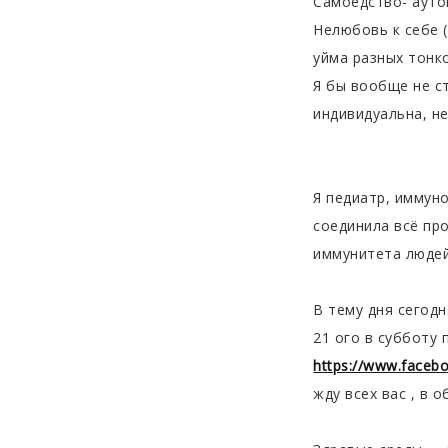
Самоедство- аут
Нелюбовь к себе (
уйма разных тонк
Я бы вообще не с
индивидуальна, не
Я педиатр, иммуно
соединила всё про
иммунитета людей
В тему дня сегодн
21 ого в субботу
https://www.faceb
жду всех вас , в 