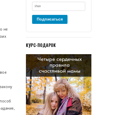
Подписаться
о не
воих
КУРС-ПОДАРОК
свое
закону
к
способ
радание,