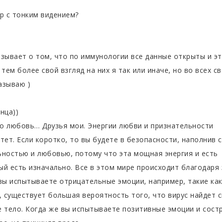
?
тр с тонким видением?
азывает о том, что по иммунологии все данные открыты и эт
 тем более свой взгляд на них я так или иначе, но во всех с
азываю )
нца))
о любовь… Друзья мои. Энергии любви и признательности
ет. Если коротко, то вы будете в безопасности, наполнив 
ьностью и любовью, потому что эта мощная энергия и есть
ый есть изначально. Все в этом мире происходит благодаря 
 вы испытываете отрицательные эмоции, например, такие ка
х, существует большая вероятность того, что вирус найдет 
е тело. Когда же вы испытываете позитивные эмоции и сост