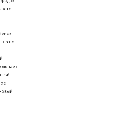
порядок
часто
ебенок
к тесно
ы
ой
сключает
тся!
ное
 новый