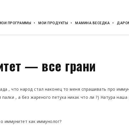
МОИ ПРОГРАММЫ
МОИ ПРОДУКТЫ
МАМИНА БЕСЕДКА
ДАРО
тет — все грани
рада , что народ стал наконец то меня спрашивать про имму
и палки , а без жареного петуха никак что ли ?) Натура наша
ро иммунитет как иммунолог?