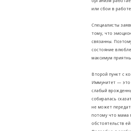
организм работае
или сбои в работе
Специалисты заяв
тому, что эмоцио
связанны. Поэтом
состояние влюбле
максимум приятны
Второй пункт с ко
Иммунитет — это 
слабый врожденны
собиралась сказат
не может передать
потому что мама 
обстоятельств ей