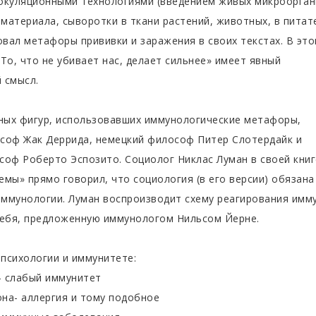
окуляционными технологиями (введением живых микроорган
материала, сыворотки в ткани растений, животных, в пита
овал метафоры прививки и заражения в своих текстах. В эт
То, что не убивает нас, делает сильнее» имеет явный
 смысл.
пных фигур, использовавших иммунологические метафоры,
соф Жак Деррида, немецкий философ Питер Слотердайк и
соф Роберто Эспозито. Социолог Никлас Луман в своей книг
емы» прямо говорил, что социология (в его версии) обязана
ммунологии. Луман воспроизводит схему реагирования имм
себя, предложенную иммунологом Нильсом Йерне.
 психологии и иммунитете:
— слабый иммунитет
на- аллергия и тому подобное