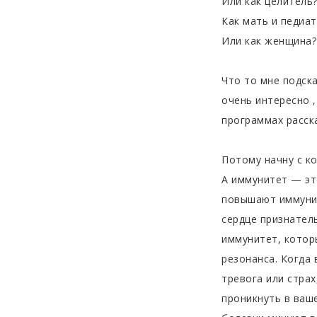
Или как целитель
Как мать и педиа
Или как женщина?
Что то мне подск
очень интересно ,
программах расск
Потому начну с ко
А иммунитет — эт
повышают иммунит
сердце признател
иммунитет, котор
резонанса. Когда
тревога или стра
проникнуть в ваш