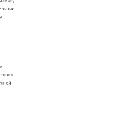
измов,
тельные
ом
е
 своим
унной