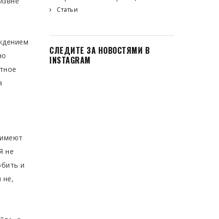
извне
Статьи
рждением
СЛЕДИТЕ ЗА НОВОСТЯМИ В
но
INSTAGRAM
ятное
я
 имеют
Я не
юбить и
 не,