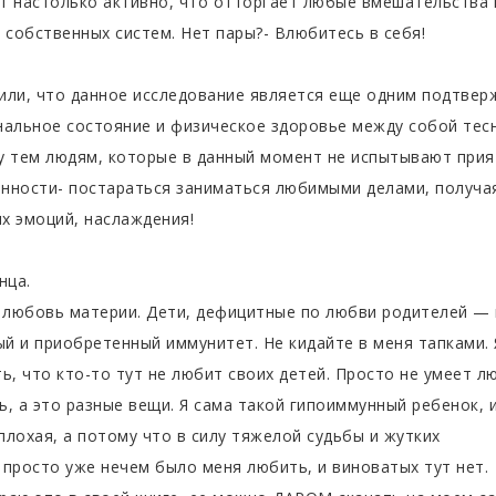
т настолько активно, что отторгает любые вмешательства 
 собственных систем. Нет пары?- Влюбитесь в себя!
или, что данное исследование является еще одним подтве
нальное состояние и физическое здоровье между собой тес
у тем людям, которые в данный момент не испытывают при
нности- постараться заниматься любимыми делами, получа
х эмоций, наслаждения!
нца.
любовь материи. Дети, дефицитные по любви родителей —
й и приобретенный иммунитет. Не кидайте в меня тапками. 
ь, что кто-то тут не любит своих детей. Просто не умеет л
, а это разные вещи. Я сама такой гипоиммунный ребенок, и
плохая, а потому что в силу тяжелой судьбы и жутких
 просто уже нечем было меня любить, и виноватых тут нет.