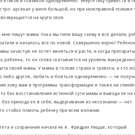
ргетикой и психикой одновременно. Энергетику привести в 
стро- арсенал у меня большой, но при неисправной психике 
возвращается на круги своя.
 мне пишут мамы: пока мы пили вашу схему и всё делали, р
ратили и началось всё по новой. Совершенно верно! Ребено
амы зачастую не хотят меняться и расти, и когда препарат
ь ребенка, то он снова скатывается на уровень вынужденн
ита своей мамы. У мамы в голове страхи и тревоги, а это и
о либо другое, любить и бояться одновременно — не получи
емя зову мам в программы трансформации и также на семей
что без восстановления истинной сути мамы и вывода ее на
 без прихода ее в себя, выдергивания из несознанки — нет
то стойко помочь ребенку при всем желании.
тета и сохранения начала не я . Фридрих Ницше, который