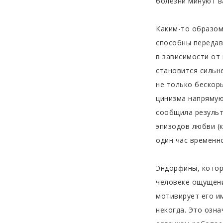
болезни минуют ва
Каким-то образом
способны передав
в зависимости от
становится сильн
не только бескоры
цинизма напрямую
сообщила результ
эпизодов любви (
один час временн
Эндорфины, котор
человеке ощущен
мотивирует его и
некогда. Это озн