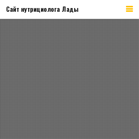
Сайт нутрициолога Лады